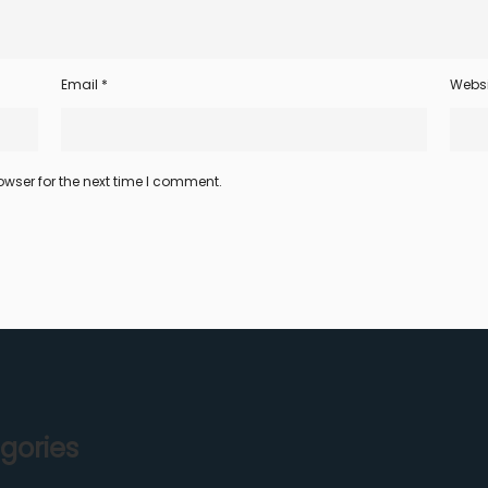
Email
*
Websi
wser for the next time I comment.
gories