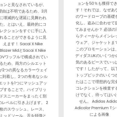
ョンを50％も獲得で
ョンと見なされているが、
す！それでは、なぜあ
理由は不明であるため、3月
のワードローブの基礎
に壊滅的な遅延に見舞われ
化し、盗みに合わせて
た。とはいえ、最終的にコ
てみませんか？ 必須の
レクションをすぐに手に入
らティーからメインレ
れることができるように見
ウェア、ジャケットま
えます！ Sacai X Nike
このプロモーションは
Blazer MidとSacai X Nike
ディダスUKのいくつか
LDVワッフルで構成されてい
気のあるピースでいっ
るため、両方のシルエット
です！したがって、以
が2つの異なるカラーウェイ
トップピックのいくつ
に到着し、2つの有名なシル
たはここで理想的な完
エットを1つにマッシュアッ
コレクションを検査す
プすることで、ハイブリッ
けでなく、待ってはい
ドスニーカーをまったく別
せん。 Adidas Adid
のレベルに引き上げます。 2
Adicolor Premium T
枚のスウッシュ、レース、
による画像
ミッドソール、舌を特徴と