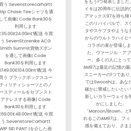
をもう1つ発表しました
買う Sevenstorecarhartt
イキは20周年に伝説的
Wip Chase Teeシャツを通
アマックス97を持ち帰
して画像| Code Bank30を
このリバイバルで、ス
利用します
タやスケプタやような
£35.00£24.00int’l配送 今買
からのウルトラハイヒ
う SevenStorenike ACG
コラボの束が登場しま
Smith Summit貨物ズボン
た。ヴァージル・アブ
を通して画像| Code
ー。多くの人にとって
Bank30を利用します
AM97は最近の記憶の
£149.00£104.00Int’l配送 今
スニーカーの1つであり
買う ブラックボックスユー
ではSwooshは、あな
ティリティショーツとのノ
確かに警戒したいとい
ースディールをセブンスト
新しいカラーウェイを
アテレスする画像| Code
かにしました。
Bank30を利用します
「Maroon/Brown」
£69.00£48.00int’l配送 今買
れるこのAM97は、フ
う SevenstoreCarhartt
感を備えており、さま
WIP SID PANT |を介した画