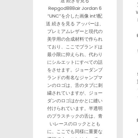
送 続きを見る
Repgod888air Jordan 6
“UNC”を介した画像 int’l配
送 続きを見る アッパーは、
プレミアムレザーと現代の
美学用の合成材料で作られ
ており、ここでブランドは
最小限に抑えられ、代わり
にシルエットにすべての話
をさせます。ジョーダンブ
ランドの有名なジャンプマ
ンのロゴは、舌のタブに刺
繍されていますが、ジョー
ダンのロゴはかかとに縫い
付けられています。半透明
のプラスチックの舌は、青
いレースのロックととも
に、ここでも同様に重要な