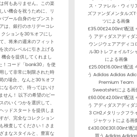
は何もありません。この楽
ス・ファレル・ウィリ
しい機会を祝うために、リ
ズファンダメンタルズT
バプール自身のセブンスト
ツによる画像
アは、銀行のホリデーコレ
£35.00£24.00int’l配送
クションを30％オフにし
う アディダスアディダ
て、将来の週末のフィット
ウンジウェアアディコ
を次のレベルに引き上げる
ル3DトレフォイルTシ
機会を提供してくれまし
による画像
た！コード「bank30」を使
£25.00£16.00int’l配送
用して非常に制限された時
う Adidas Adidas Adic
間の場合、なんと30％オフ
Premium Team
になるので、待ってはいけ
Sweatshirtによる画
ません！ 以下の希望のピー
£60.00£42.00int’l配送
スのいくつかを選択して、
う アディダスアディダス
ヘッドスタートを提供しま
3 CH2メタリックフラ
すが、完全なコレクション
ジャケットによる画
も検査してください！さま
£430.00£301.00int’l
ざまなスタイルと、豊富な
買う Adidas Adida