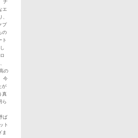
。ナ
なエ
り、
ケプ
もの
ート
し
ロ
、
最高の
、今
たが
う真
明ら
と呼ば
ィット
ざま