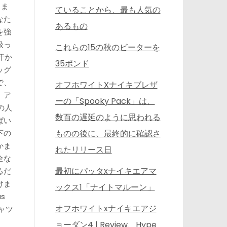
きま
ていることから、最も人気の
なた
あるもの
を強
扱っ
これらの15の秋のビーターを
汗か
35ポンド
ッグ
で、
オフホワイトXナイキブレザ
、ア
ーの「Spooky Pack」は、
の人
数百の遅延のように思われる
ぱい
ものの後に、最終的に確認さ
下の
かま
れたリリース日
全な
最初にパッタxナイキエアマ
るだ
けま
ックス1「ナイトマルーン」
as
オフホワイトxナイキエアジ
シャツ
ョーダン4 | Review、Hype