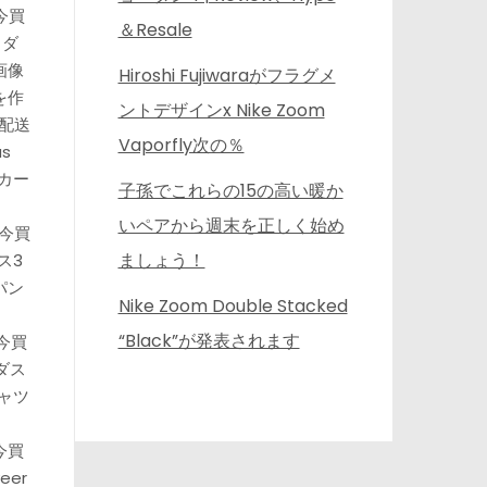
 今買
＆Resale
ィダ
画像
Hiroshi Fujiwaraがフラグメ
を作
ントデザインx Nike Zoom
’l配送
Vaporfly次の％
as
ーカー
子孫でこれらの15の高い暖か
いペアから週末を正しく始め
送 今買
ましょう！
ス3
パン
Nike Zoom Double Stacked
“Black”が発表されます
 今買
ダス
ャツ
 今買
veer