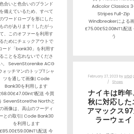
色合いと色合いのブランド
Adicolor Classics 3
を備えているため、すべて
Stripes Full-Zip
のワードローブを形にした
Windbreakerによる
ものがあります！したがっ
£75.00£52.00INT’L配
て、このオファーを利用す
う
るためにチェックアウトで
コード「bank30」を利用す
ることを忘れないでくださ
い。 SevenStorenike ACG
ウォッチマンのトップTシャ
February 27, 2023
by
srbd
ツを通して画像| Code
Shoes
Bank30を利用します
ナイキは昨年
£68.00£47.00int’l配送 今買
秋に対応した
う SevenStorethe Northと
の画像は、高山のフーディ
アマックス97
ーとの取引| Code Bank30
ラーウェイ
を利用します
£85.00£59.00INT’L配送 今