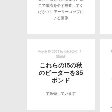
こで電流を必ず検査してく
ださい！ アーリーコップに
よる画像
March 16, 2023
by
srbd
0
Shoes
これらの15の秋
のビーターを35
ポンド
で販売しています