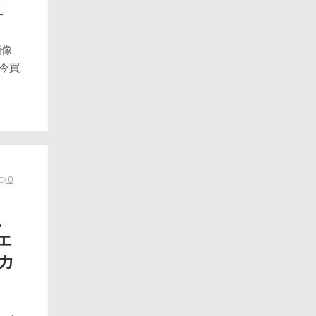
-
画像
送 今買
0
、
エ
カ