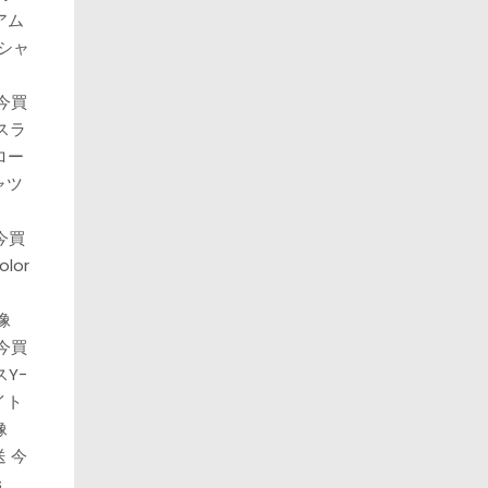
アム
シャ
 今買
スラ
ロー
ャツ
 今買
olor
像
 今買
Y-
イト
像
配送 今
s