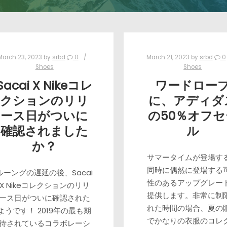
March 23, 2023
by
srbd
0
March 21, 2023
by
srbd
0
Shoes
Shoes
Sacai X Nikeコレ
ワードロー
クションのリリ
に、アディダ
ース日がついに
の50％オフセ
確認されました
ル
か？
サマータイムが登場す
同時に偶然に登場する
ルーングの遅延の後、Sacai
性のあるアップグレー
X Nikeコレクションのリリ
提供します。非常に制
ース日がついに確認された
れた時間の場合、夏の
ようです！ 2019年の最も期
でかなりの衣服のコレ
待されているコラボレーシ