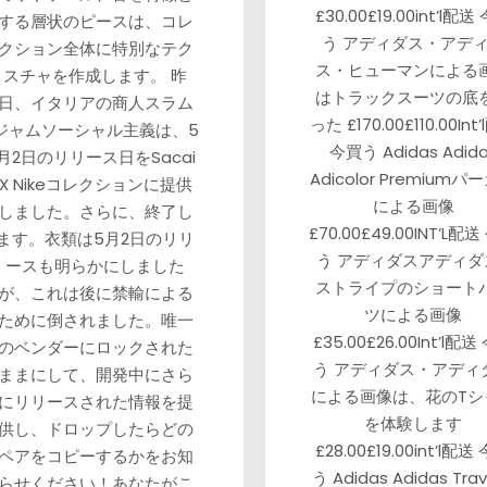
£30.00£19.00int’l配送
する層状のピースは、コレ
う アディダス・アデ
クション全体に特別なテク
ス・ヒューマンによる
スチャを作成します。 昨
はトラックスーツの底
日、イタリアの商人スラム
った £170.00£110.00Int
ジャムソーシャル主義は、5
今買う Adidas Adid
月2日のリリース日をSacai
Adicolor Premiumパ
X Nikeコレクションに提供
による画像
しました。さらに、終了し
£70.00£49.00INT’L配
ます。衣類は5月2日のリリ
う アディダスアディダ
ースも明らかにしました
ストライプのショート
が、これは後に禁輸による
ツによる画像
ために倒されました。唯一
£35.00£26.00Int’l配送
のベンダーにロックされた
う アディダス・アディ
ままにして、開発中にさら
による画像は、花のTシ
にリリースされた情報を提
を体験します
供し、ドロップしたらどの
£28.00£19.00int’l配送
ペアをコピーするかをお知
う Adidas Adidas Tra
らせください！あなたがこ