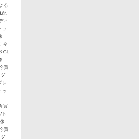
による
’L配
ディ
トラ
像
送 今
3 CL
像
送 今買
ィダ
プレ
ェッ
 今買
.Vト
像
送 今買
ィダ