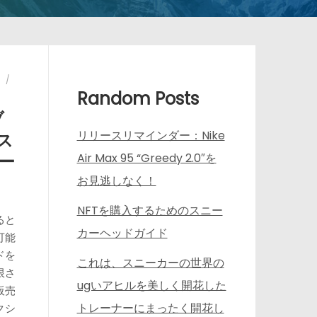
Random Posts
ブ
リリースリマインダー：Nike
ス
ー
Air Max 95 “Greedy 2.0″を
お見逃しなく！
NFTを購入するためのスニー
ると
カーヘッドガイド
可能
ドを
これは、スニーカーの世界の
限さ
ugいアヒルを美しく開花した
販売
トレーナーにまったく開花し
クシ