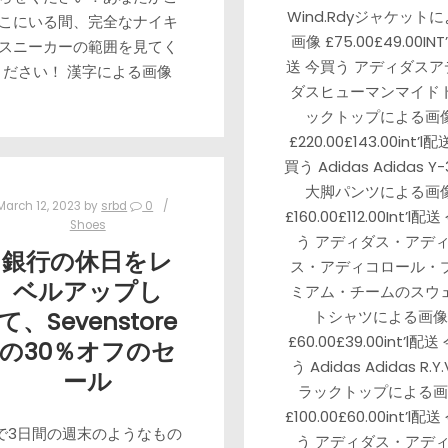
Wind.Rdyジャケット
こにいる間、完全なナイキ
画像 £75.00£49.00INT
スニーカーの範囲を見てく
送 今買う アディダスア
ださい！ 漢字による画像
ダスヒューマンマイド
ックトップによる画
£220.00£143.00int’l配
買う Adidas Adidas Y-
大脚パンツによる画
March 12, 2023
by
srbd
0
£160.00£112.00Int’l配
Shoes
う アディダス・アデ
銀行の休日をレ
ス・アディコロール・
ベルアップし
ミアム・チームのスウ
て、Sevenstore
トシャツによる画像
£60.00£39.00int’l配送
の30％オフのセ
う Adidas Adidas R.Y
ール
ラックトップによる画
£100.00£60.00int’l配
で3日間の週末のようなもの
う アディダス・アデ