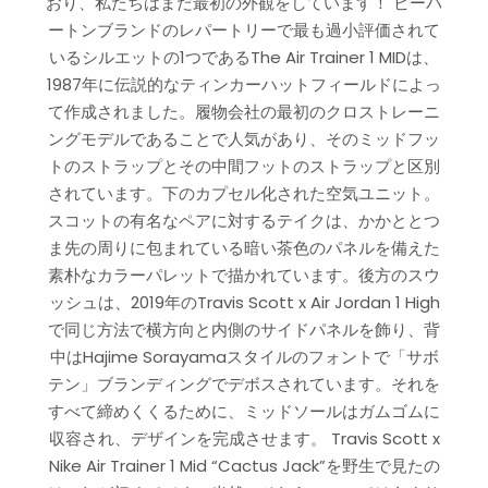
おり、私たちはまだ最初の外観をしています！ ビーバ
ートンブランドのレパートリーで最も過小評価されて
いるシルエットの1つであるThe Air Trainer 1 MIDは、
1987年に伝説的なティンカーハットフィールドによっ
て作成されました。履物会社の最初のクロストレーニ
ングモデルであることで人気があり、そのミッドフッ
トのストラップとその中間フットのストラップと区別
されています。下のカプセル化された空気ユニット。
スコットの有名なペアに対するテイクは、かかととつ
ま先の周りに包まれている暗い茶色のパネルを備えた
素朴なカラーパレットで描かれています。後方のスウ
ッシュは、2019年のTravis Scott x Air Jordan 1 High
で同じ方法で横方向と内側のサイドパネルを飾り、背
中はHajime Sorayamaスタイルのフォントで「サボ
テン」ブランディングでデボスされています。それを
すべて締めくくるために、ミッドソールはガムゴムに
収容され、デザインを完成させます。 Travis Scott x
Nike Air Trainer 1 Mid “Cactus Jack”を野生で見たの