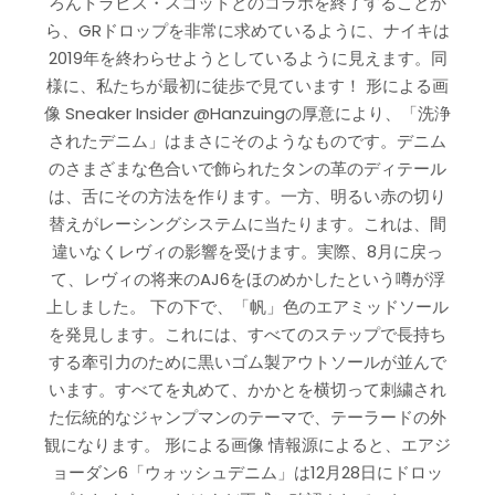
ろんトラビス・スコットとのコラボを終了することか
ら、GRドロップを非常に求めているように、ナイキは
2019年を終わらせようとしているように見えます。同
様に、私たちが最初に徒歩で見ています！ 形による画
像 Sneaker Insider @Hanzuingの厚意により、「洗浄
されたデニム」はまさにそのようなものです。デニム
のさまざまな色合いで飾られたタンの革のディテール
は、舌にその方法を作ります。一方、明るい赤の切り
替えがレーシングシステムに当たります。これは、間
違いなくレヴィの影響を受けます。実際、8月に戻っ
て、レヴィの将来のAJ6をほのめかしたという噂が浮
上しました。 下の下で、「帆」色のエアミッドソール
を発見します。これには、すべてのステップで長持ち
する牽引力のために黒いゴム製アウトソールが並んで
います。すべてを丸めて、かかとを横切って刺繍され
た伝統的なジャンプマンのテーマで、テーラードの外
観になります。 形による画像 情報源によると、エアジ
ョーダン6「ウォッシュデニム」は12月28日にドロッ