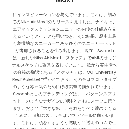
にインスピレーションを与えています。これは、初め
てのNike Air Max 1のリリースを見ました。ナイキは、
エアマックスクッションユニットの内側の仕組みを見
えるというアイデアを思いつき、その結果、歴史上最
も象徴的なスニーカーである多くのスニーカーヘッド
が考慮されることを生み出します。現在、Swoosh
は、新しいNike Air Max 1「スケッチ」でAM1のオリジ
ナルスケッチに敬意を表しています。 紙から実生活へ
の直接の翻訳である「スケッチ」は、OG ‘University
Red’ Paletteに描かれており、その色はプロトタイプ
のような雰囲気のためにほぼ鉛筆で描かれています。
Swooshと舌のブランディングは、「パターンスプリ
ット」のようなデザインの脚注とともにスーツに続き
ます。および「大きな窓」。それをすべて締めくくる
ために、追加のスケッチはアウトソールに向かいま
す。これは、頭を回すような透明な半透明のゴムで仕