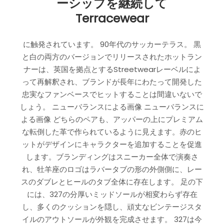
ーシップを継続して
Terracewear
に触発されています。 90年代のサッカーテラス。 黒
と白の両方のバージョンでリリースされたホットラン
ナーは、英国を拠点とするStreetwearレーベルによ
って再解釈され、ブランドが長年にわたって開発した
忠実なファンベースでヒットすることは間違いないで
しょう。 ニューバランスによる画像 ニューバランスに
よる画像 どちらのペアも、アッパーの上にプレミアム
な転倒した革で作られているように見えます。赤のヒ
ットがデザインにキャラクターを追加することを促進
します。ブランディングはスニーカー全体で演奏さ
れ、牡羊座のロゴはラバータブの形の外側側に、レー
スのダブレとヒールのタブ全体に存在します。 足の下
には、327の分厚いミッドソールが相変わらず存在
し、多くのクッションを隠し、頑丈なビンテージスタ
イルのアウトソールが外観を完成させます。 327は今