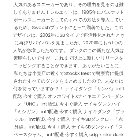
人気のあるスニーカーであり、その理由を見るのは難
しくありません！シルエットは、1985年にバスケット
ボールスニーカーとしてのすべての方法を導入してい
るため、Swooshブランドにとって顕著でした。この
デザインは、2002年にSBタイプで再活性化されたとき
に再びリバイバルを見ましたが、2020年にもう1つの
人気が急増したためです。 ダンクのこの新たな人気は
素晴らしいですが、これまで以上に新しいリリースを
コッピングすることができます。ありがたいことに、
私たちは小売店の近くでStockX Bestで警察官に提供
されたすべてのダンクをまとめましたので、あなたは
何を待っていますか？！ ナイキダンク「サンバ」 int’l
配送 今すぐ購入 オフホワイトXナイキエアラバーダン
ク「UNC」 int’l配送 今すぐ購入 ナイキダンクハイ
「ミシガン」 int’l配送 今すぐ購入 ナイキダンク「ブラ
ジル」 int’l配送 今すぐ購入 ナイキSBダンクロー「赤
外線」 int’l配送 今すぐ購入 ナイキSBダンクハイ「ス
ペースジャム」 int’l配送 今すぐ購入 cdg x nike dunk