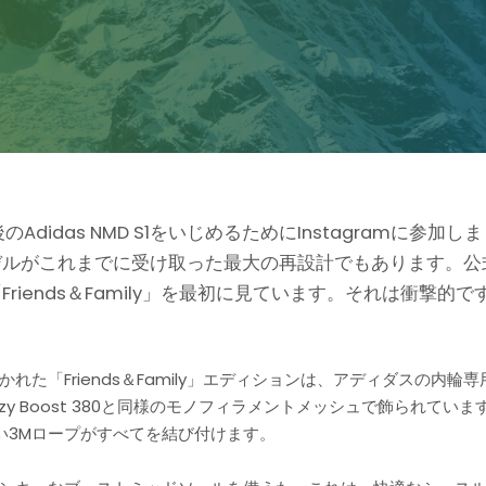
das NMD S1をいじめるためにInstagramに参加しました。
世代は、モデルがこれまでに受け取った最大の再設計でもあります
1「Friends＆Family」を最初に見ています。それは衝撃的で
れた「Friends＆Family」エディションは、アディダスの内
y Boost 380と同様のモノフィラメントメッシュで飾られて
い3Mロープがすべてを結び付けます。