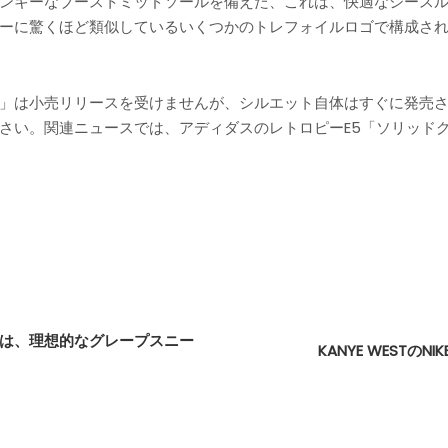
ンキーなブーストミッドソールを備えた、これは、快適なシースルー
ーに驚くほど類似しているいくつかのトレフォイルロゴで構成さ
riends＆Family」は小売リリースを受けませんが、シルエット自体は
。関連ニュースでは、アディダスのレトロピーE5「ソリッドグレー」が
E
RNETS」は、理想的なグレープスニー
KANYE WESTのNI